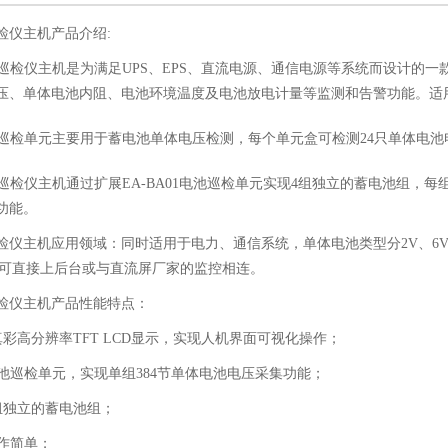
检仪主机产品介绍:
蓄电池巡检仪主机是为满足UPS、EPS、直流电源、通信电源等系统而设计
压、单体电池内阻、电池环境温度及电池放电计量等监测和告警功能。适用于
电池巡检单元主要用于蓄电池单体电压检测，每个单元盒可检测24只单体电
电池巡检仪主机通过扩展EA-BA01电池巡检单元实现4组独立的蓄电池组，每组
功能。
检仪主机应用领域：同时适用于电力、通信系统，单体电池类型分2V、6V、
协议可直接上后台或与直流屏厂家的监控相连。
检仪主机产品性能特点：
彩高分辨率TFT LCD显示，实现人机界面可视化操作；
池巡检单元，实现单组384节单体电池电压采集功能；
组独立的蓄电池组；
作简单；