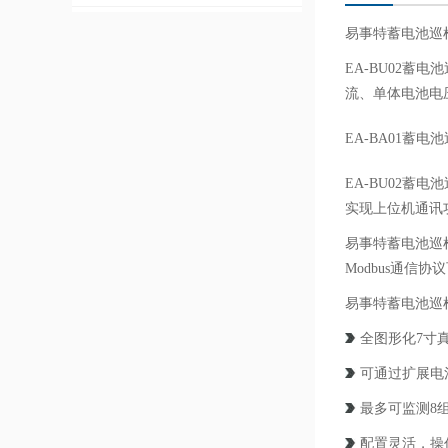
易事特蓄电池巡
EA-BU02
流、单体电池电
EA-BA01蓄
EA-BU02蓄
实现上位机通讯
易事特蓄电池巡
Modbus通信
易事特蓄电池巡
全图形化7寸真
可通过扩展电
最多可监测8
配置灵活，操